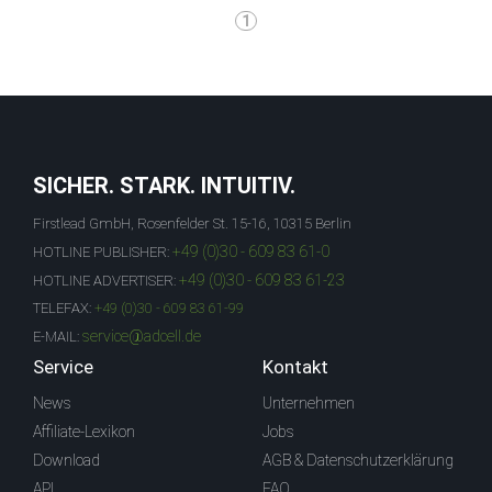
1
SICHER. STARK. INTUITIV.
Firstlead GmbH, Rosenfelder St. 15-16, 10315 Berlin
+49 (0)30 - 609 83 61-0
HOTLINE PUBLISHER:
+49 (0)30 - 609 83 61-23
HOTLINE ADVERTISER:
TELEFAX:
+49 (0)30 - 609 83 61-99
service@adcell.de
E-MAIL:
Service
Kontakt
News
Unternehmen
Affiliate-Lexikon
Jobs
Download
AGB & Datenschutzerklärung
API
FAQ