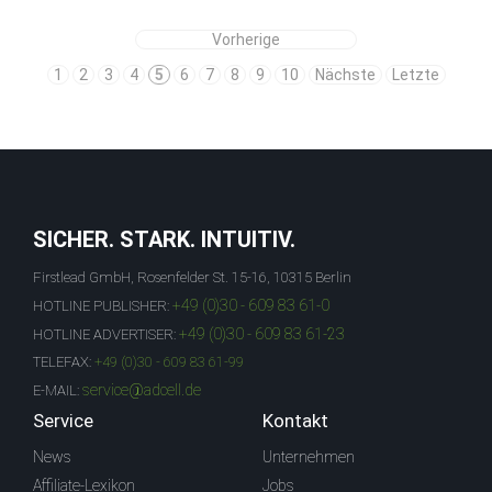
Vorherige
1
2
3
4
5
6
7
8
9
10
Nächste
Letzte
SICHER. STARK. INTUITIV.
Firstlead GmbH, Rosenfelder St. 15-16, 10315 Berlin
+49 (0)30 - 609 83 61-0
HOTLINE PUBLISHER:
+49 (0)30 - 609 83 61-23
HOTLINE ADVERTISER:
TELEFAX:
+49 (0)30 - 609 83 61-99
service@adcell.de
E-MAIL:
Service
Kontakt
News
Unternehmen
Affiliate-Lexikon
Jobs