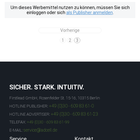
Um dieses Werbemittel nutzen zu können, müssen Sie sich
einloggen oder sich
als Publisher anmelden
.
Vorherige
1
2
3
SICHER. STARK. INTUITIV.
Firstlead GmbH, Rosenfelder St. 15-16, 10315 Berlin
+49 (0)30 - 609 83 61-0
HOTLINE PUBLISHER:
+49 (0)30 - 609 83 61-23
HOTLINE ADVERTISER:
TELEFAX:
+49 (0)30 - 609 83 61-99
service@adcell.de
E-MAIL:
Service
Kontakt