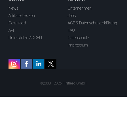
News
Unternehmen
Affiliate-Lexikon
Jobs
Download
AGB & Datenschutzerklärung
API
FAQ
Unterstütze ADCELL
Datenschutz
Impressum
©2003 - 2026 Firstlead GmbH