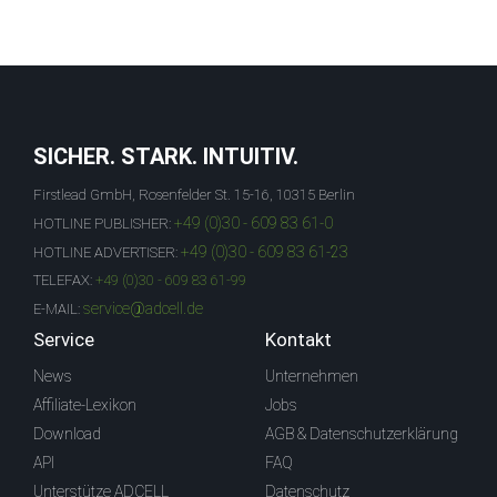
SICHER. STARK. INTUITIV.
Firstlead GmbH, Rosenfelder St. 15-16, 10315 Berlin
+49 (0)30 - 609 83 61-0
HOTLINE PUBLISHER:
+49 (0)30 - 609 83 61-23
HOTLINE ADVERTISER:
TELEFAX:
+49 (0)30 - 609 83 61-99
service@adcell.de
E-MAIL:
Service
Kontakt
News
Unternehmen
Affiliate-Lexikon
Jobs
Download
AGB & Datenschutzerklärung
API
FAQ
Unterstütze ADCELL
Datenschutz