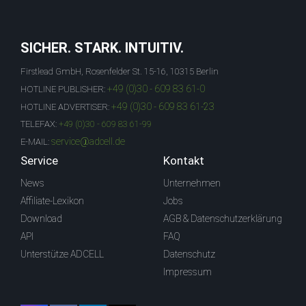
SICHER. STARK. INTUITIV.
Firstlead GmbH, Rosenfelder St. 15-16, 10315 Berlin
+49 (0)30 - 609 83 61-0
HOTLINE PUBLISHER:
+49 (0)30 - 609 83 61-23
HOTLINE ADVERTISER:
TELEFAX:
+49 (0)30 - 609 83 61-99
service@adcell.de
E-MAIL:
Service
Kontakt
News
Unternehmen
Affiliate-Lexikon
Jobs
Download
AGB & Datenschutzerklärung
API
FAQ
Unterstütze ADCELL
Datenschutz
Impressum