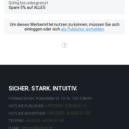
Gültig bis:unbegrenzt
Spare 5% auf ALLES
Um dieses Werbemittel nutzen zu können, müssen Sie sich
einloggen oder sich
als Publisher anmelden
.
1
SICHER. STARK. INTUITIV.
Firstlead GmbH, Rosenfelder St. 15-16, 10315 Berlin
+49 (0)30 - 609 83 61-0
HOTLINE PUBLISHER:
+49 (0)30 - 609 83 61-23
HOTLINE ADVERTISER:
TELEFAX:
+49 (0)30 - 609 83 61-99
service@adcell.de
E-MAIL: