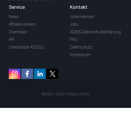
Service
Kontakt
News
Unternehmen
Affiliate-Lexikon
Jobs
Download
AGB & Datenschutzerklärung
API
FAQ
Unterstütze ADCELL
Datenschutz
Impressum
©2003 - 2026 Firstlead GmbH