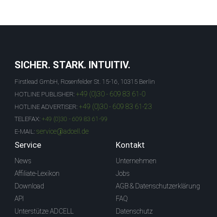
SICHER. STARK. INTUITIV.
Firstlead GmbH, Rosenfelder St. 15-16, 10315 Berlin
+49 (0)30 - 609 83 61-0
HOTLINE PUBLISHER:
+49 (0)30 - 609 83 61-23
HOTLINE ADVERTISER:
TELEFAX:
+49 (0)30 - 609 83 61-99
service@adcell.de
E-MAIL:
Service
Kontakt
News
Unternehmen
Affiliate-Lexikon
Jobs
Download
AGB & Datenschutzerklärung
API
FAQ
Unterstütze ADCELL
Datenschutz