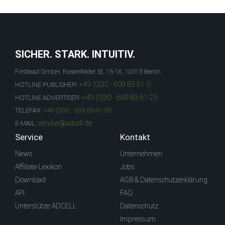
SICHER. STARK. INTUITIV.
Firstlead GmbH, Rosenfelder St. 15-16, 10315 Berlin
+49 (0)30 - 609 83 61-0
HOTLINE PUBLISHER:
+49 (0)30 - 609 83 61-23
HOTLINE ADVERTISER:
TELEFAX:
+49 (0)30 - 609 83 61-99
service@adcell.de
E-MAIL:
Service
Kontakt
News
Unternehmen
Affiliate-Lexikon
Jobs
Download
AGB & Datenschutzerklärung
API
FAQ
Unterstütze ADCELL
Datenschutz
Impressum