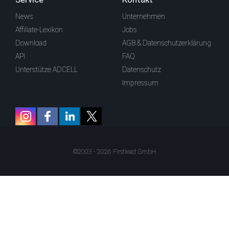
News
Unternehmen
Affiliate-Lexikon
Jobs
Download
AGB & Datenschutzerklärung
API
FAQ
Unterstütze ADCELL
Datenschutz
Impressum
©2003 - 2026 Firstlead GmbH