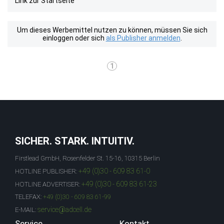
Link zur Startseite
Um dieses Werbemittel nutzen zu können, müssen Sie sich
einloggen oder sich
als Publisher anmelden
.
1
SICHER. STARK. INTUITIV.
Firstlead GmbH, Rosenfelder St. 15-16, 10315 Berlin
+49 (0)30 - 609 83 61-0
HOTLINE PUBLISHER:
+49 (0)30 - 609 83 61-23
HOTLINE ADVERTISER:
TELEFAX:
+49 (0)30 - 609 83 61-99
service@adcell.de
E-MAIL:
Service
Kontakt