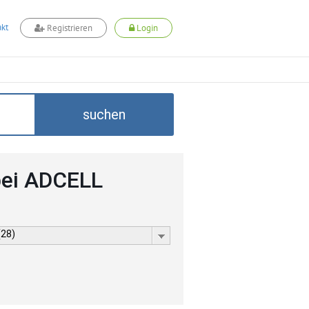
kt
Registrieren
Login
suchen
ei ADCELL
(28)