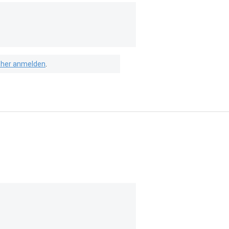
isher anmelden
.