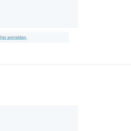
isher anmelden
.