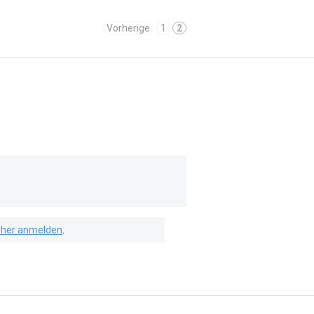
Vorherige
1
2
isher anmelden
.