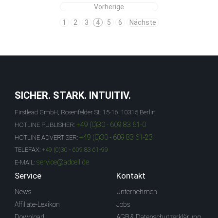
Vorherige
1
2
3
4
5
6
Nächste
SICHER. STARK. INTUITIV.
Firstlead GmbH, Rosenfelder St. 15-16, 10315 Berlin
+49 (0)30 - 609 83 61-0
HOTLINE PUBLISHER:
+49 (0)30 - 609 83 61-23
HOTLINE ADVERTISER:
TELEFAX:
+49 (0)30 - 609 83 61-99
service@adcell.de
E-MAIL:
Service
Kontakt
News
Unternehmen
Affiliate-Lexikon
Jobs
Download
AGB & Datenschutzerklärung