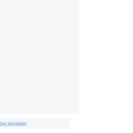
isher anmelden
.