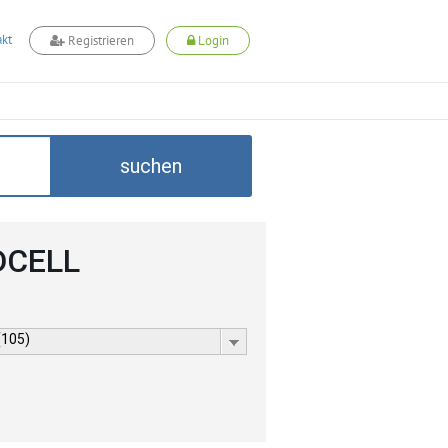
kt
Registrieren
Login
suchen
DCELL
(105)