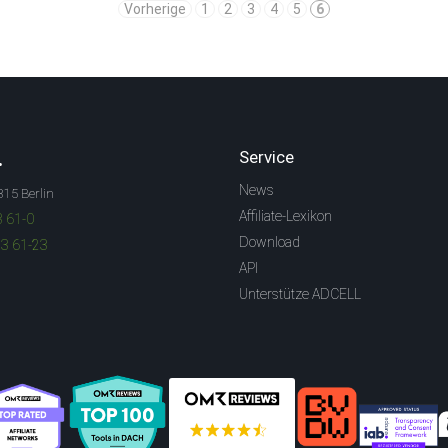
Vorherige
1
2
3
4
5
6
.
Service
News
315 Berlin
Affiliate-Lexikon
3 61-0
Download
83 61-23
API
Unterstütze ADCELL