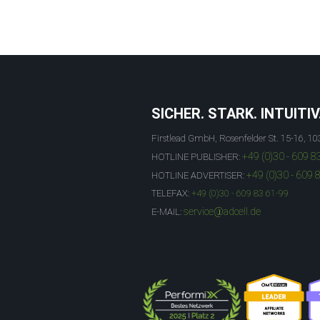
SICHER. STARK. INTUITIV
Firstlead GmbH, Rosenfelder St. 15-16, 10
+49 (0)30 - 609 8
HOTLINE PUBLISHER:
+49 (0)30 - 609 
HOTLINE ADVERTISER:
TELEFAX:
+49 (0)30 - 609 83 61-99
service@adcell.de
E-MAIL: