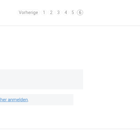
Vorherige
1
2
3
4
5
6
isher anmelden
.