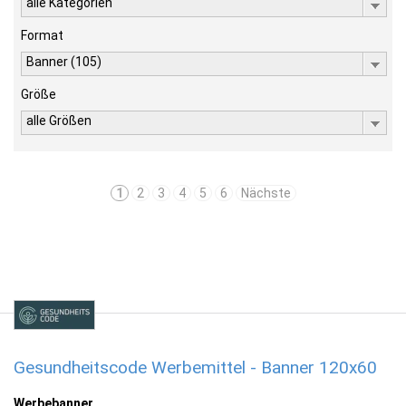
alle Kategorien
Format
Banner (105)
Größe
alle Größen
1
2
3
4
5
6
Nächste
Gesundheitscode Werbemittel - Banner 120x60
Werbebanner