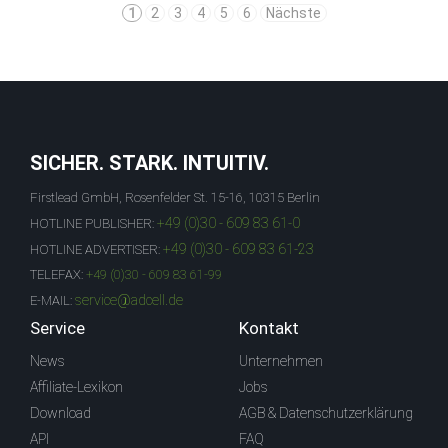
1
2
3
4
5
6
Nächste
SICHER. STARK. INTUITIV.
Firstlead GmbH, Rosenfelder St. 15-16, 10315 Berlin
+49 (0)30 - 609 83 61-0
HOTLINE PUBLISHER:
+49 (0)30 - 609 83 61-23
HOTLINE ADVERTISER:
TELEFAX:
+49 (0)30 - 609 83 61-99
service@adcell.de
E-MAIL:
Service
Kontakt
News
Unternehmen
Affiliate-Lexikon
Jobs
Download
AGB & Datenschutzerklärung
API
FAQ