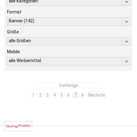
alle Kategorien
Format
Banner (142)
Größe
alle Größen
Mobile
alle Werbemittel
Vorherige
1
2
3
4
5
6
7
8
Nächste