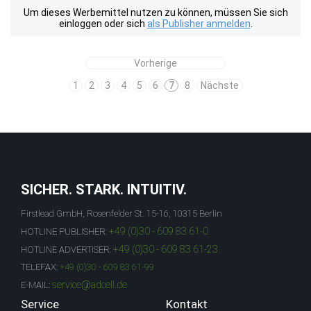
Um dieses Werbemittel nutzen zu können, müssen Sie sich
einloggen oder sich
als Publisher anmelden
.
Vorherige
1
2
3
4
5
6
7
8
Nächste
SICHER. STARK. INTUITIV.
Firstlead GmbH, Rosenfelder St. 15-16, 10315 Berlin
+49 (0)30 - 609 83 61-0
HOTLINE PUBLISHER:
+49 (0)30 - 609 83 61-23
HOTLINE ADVERTISER:
TELEFAX:
+49 (0)30 - 609 83 61-99
service@adcell.de
E-MAIL:
Service
Kontakt