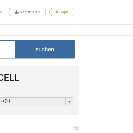
kt
Registrieren
Login
suchen
CELL
in (2)
1