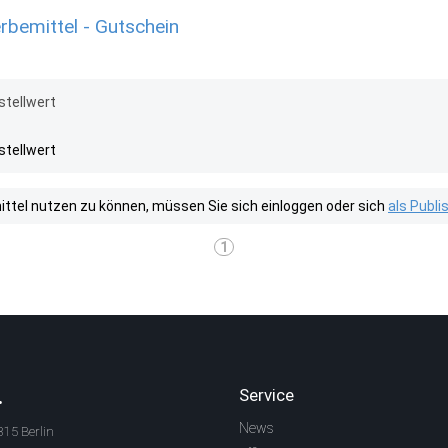
emittel - Gutschein
stellwert
stellwert
tel nutzen zu können, müssen Sie sich einloggen oder sich
als Publ
1
.
Service
News
315 Berlin