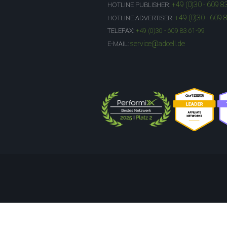
+49 (0)30 - 609 8
HOTLINE PUBLISHER:
+49 (0)30 - 609 
HOTLINE ADVERTISER:
TELEFAX:
+49 (0)30 - 609 83 61-99
service@adcell.de
E-MAIL: