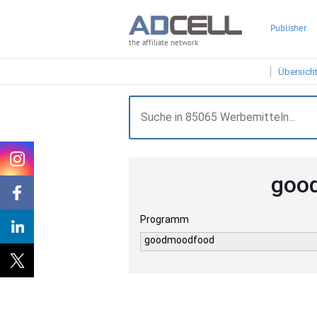
Publisher
the affiliate network
Übersich
goo
Programm
goodmoodfood