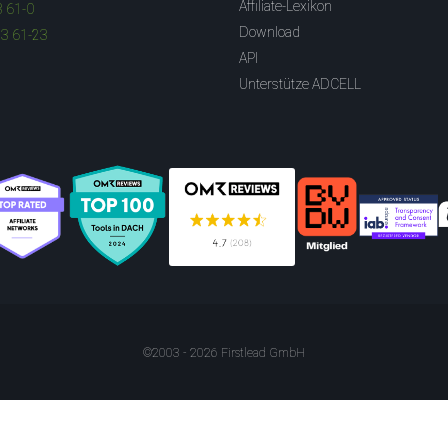
Affiliate-Lexikon
3 61-0
Download
83 61-23
API
Unterstütze ADCELL
©2003 - 2026 Firstlead GmbH