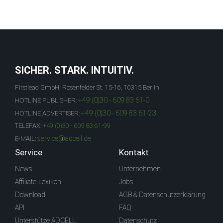
SICHER. STARK. INTUITIV.
Firstlead GmbH, Rosenfelder St. 15-16, 10315 Berlin
+49 (0)30 - 609 83 61-0
HOTLINE PUBLISHER:
+49 (0)30 - 609 83 61-23
HOTLINE ADVERTISER:
TELEFAX:
+49 (0)30 - 609 83 61-99
service@adcell.de
E-MAIL:
Service
Kontakt
News
Unternehmen
Affiliate-Lexikon
Jobs
Download
AGB & Datenschutzerklärung
API
FAQ
Unterstütze ADCELL
Datenschutz