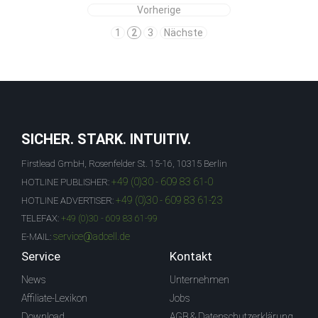
Vorherige
1
2
3
Nächste
SICHER. STARK. INTUITIV.
Firstlead GmbH, Rosenfelder St. 15-16, 10315 Berlin
+49 (0)30 - 609 83 61-0
HOTLINE PUBLISHER:
+49 (0)30 - 609 83 61-23
HOTLINE ADVERTISER:
TELEFAX:
+49 (0)30 - 609 83 61-99
service@adcell.de
E-MAIL:
Service
Kontakt
News
Unternehmen
Affiliate-Lexikon
Jobs
Download
AGB & Datenschutzerklärung