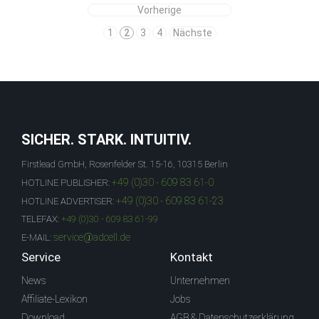
Vorherige
1
2
3
4
Nächste
SICHER. STARK. INTUITIV.
Firstlead GmbH, Rosenfelder St. 15-16, 10315 Berlin
+49 (0)30 - 609 83 61-0
HOTLINE PUBLISHER:
+49 (0)30 - 609 83 61-23
HOTLINE ADVERTISER:
TELEFAX:
+49 (0)30 - 609 83 61-99
service@adcell.de
E-MAIL:
Service
Kontakt
News
Unternehmen
Affiliate-Lexikon
Jobs
Download
AGB & Datenschutzerklärung