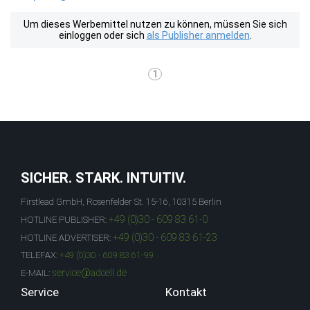
Um dieses Werbemittel nutzen zu können, müssen Sie sich
einloggen oder sich
als Publisher anmelden
.
1
SICHER. STARK. INTUITIV.
Firstlead GmbH, Rosenfelder St. 15-16, 10315 Berlin
+49 (0)30 - 609 83 61-0
HOTLINE PUBLISHER:
+49 (0)30 - 609 83 61-23
HOTLINE ADVERTISER:
TELEFAX:
+49 (0)30 - 609 83 61-99
service@adcell.de
E-MAIL:
Service
Kontakt