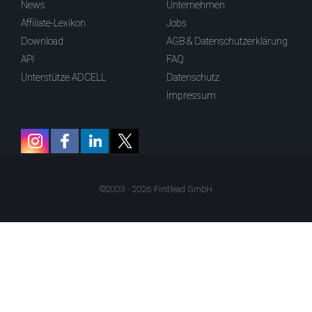
News
Unternehmen
Affiliate-Lexikon
Jobs
Download
AGB & Datenschutzerklärung
API
FAQ
Unterstütze ADCELL
Datenschutz
Impressum
©2003 - 2026 Firstlead GmbH