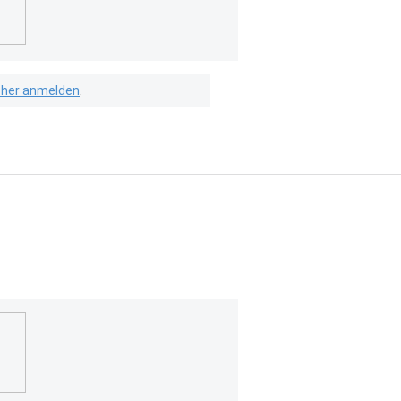
isher anmelden
.