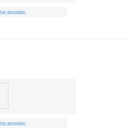
isher anmelden
.
isher anmelden
.