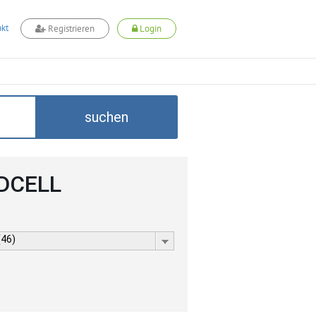
kt
Registrieren
Login
suchen
ADCELL
(46)