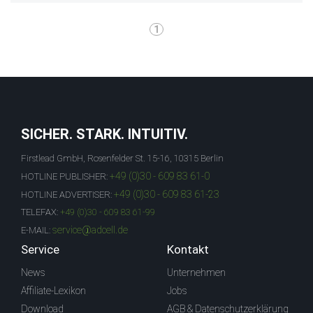
1
SICHER. STARK. INTUITIV.
Firstlead GmbH, Rosenfelder St. 15-16, 10315 Berlin
+49 (0)30 - 609 83 61-0
HOTLINE PUBLISHER:
+49 (0)30 - 609 83 61-23
HOTLINE ADVERTISER:
TELEFAX:
+49 (0)30 - 609 83 61-99
service@adcell.de
E-MAIL:
Service
Kontakt
News
Unternehmen
Affiliate-Lexikon
Jobs
Download
AGB & Datenschutzerklärung