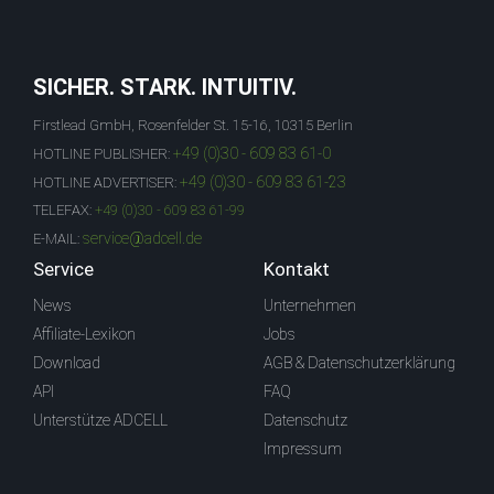
SICHER. STARK. INTUITIV.
Firstlead GmbH, Rosenfelder St. 15-16, 10315 Berlin
+49 (0)30 - 609 83 61-0
HOTLINE PUBLISHER:
+49 (0)30 - 609 83 61-23
HOTLINE ADVERTISER:
TELEFAX:
+49 (0)30 - 609 83 61-99
service@adcell.de
E-MAIL:
Service
Kontakt
News
Unternehmen
Affiliate-Lexikon
Jobs
Download
AGB & Datenschutzerklärung
API
FAQ
Unterstütze ADCELL
Datenschutz
Impressum