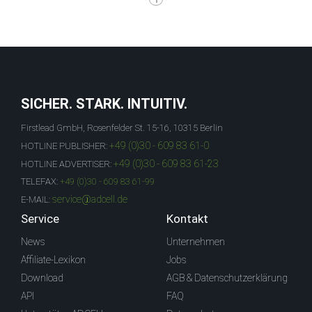
SICHER. STARK. INTUITIV.
Firstlead GmbH, Rosenfelder St. 15-16, 10315 Berlin
+49 (0)30 - 609 83 61-0
HOTLINE PUBLISHER:
+49 (0)30 - 609 83 61-23
HOTLINE ADVERTISER:
TELEFAX:
+49 (0)30 - 609 83 61-99
service@adcell.de
E-MAIL:
Service
Kontakt
News
Unternehmen
Affiliate-Lexikon
Jobs
Download
AGB & Datenschutzerklärung
API
FAQ