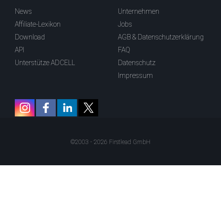
News
Unternehmen
Affiliate-Lexikon
Jobs
Download
AGB & Datenschutzerklärung
API
FAQ
Unterstütze ADCELL
Datenschutz
Impressum
©2003 - 2026 Firstlead GmbH