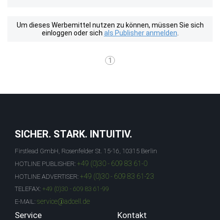
Um dieses Werbemittel nutzen zu können, müssen Sie sich
einloggen oder sich
als Publisher anmelden
.
1
SICHER. STARK. INTUITIV.
Firstlead GmbH, Rosenfelder St. 15-16, 10315 Berlin
+49 (0)30 - 609 83 61-0
HOTLINE PUBLISHER:
+49 (0)30 - 609 83 61-23
HOTLINE ADVERTISER:
TELEFAX:
+49 (0)30 - 609 83 61-99
service@adcell.de
E-MAIL:
Service
Kontakt