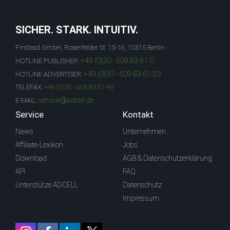
SICHER. STARK. INTUITIV.
Firstlead GmbH, Rosenfelder St. 15-16, 10315 Berlin
+49 (0)30 - 609 83 61-0
HOTLINE PUBLISHER:
+49 (0)30 - 609 83 61-23
HOTLINE ADVERTISER:
TELEFAX:
+49 (0)30 - 609 83 61-99
service@adcell.de
E-MAIL:
Service
Kontakt
News
Unternehmen
Affiliate-Lexikon
Jobs
Download
AGB & Datenschutzerklärung
API
FAQ
Unterstütze ADCELL
Datenschutz
Impressum