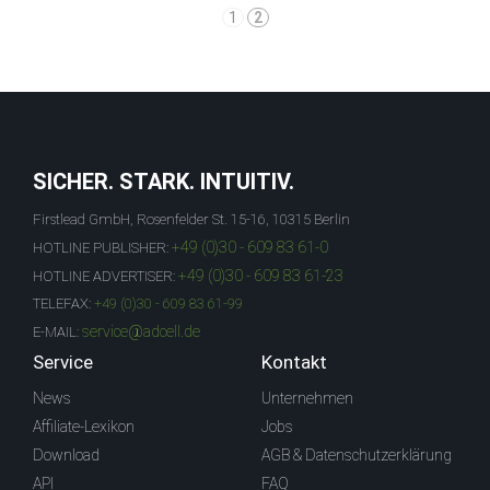
1
2
SICHER. STARK. INTUITIV.
Firstlead GmbH, Rosenfelder St. 15-16, 10315 Berlin
+49 (0)30 - 609 83 61-0
HOTLINE PUBLISHER:
+49 (0)30 - 609 83 61-23
HOTLINE ADVERTISER:
TELEFAX:
+49 (0)30 - 609 83 61-99
service@adcell.de
E-MAIL:
Service
Kontakt
News
Unternehmen
Affiliate-Lexikon
Jobs
Download
AGB & Datenschutzerklärung
API
FAQ