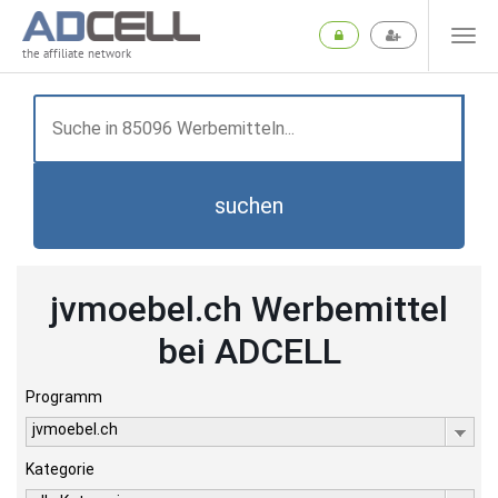
the affiliate network
suchen
jvmoebel.ch Werbemittel
bei ADCELL
Programm
jvmoebel.ch
Kategorie