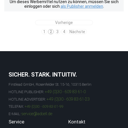
Um dieses Werbemittel nutzen zu können, müssen Sie sich
einloggen oder sich
als Publisher anmelden
.
Vorherige
1
2
3
4
Nächste
SICHER. STARK. INTUITIV.
Firstlead GmbH, Rosenfelder St. 15-16, 10315 Berlin
+49 (0)30 - 609 83 61-0
HOTLINE PUBLISHER:
+49 (0)30 - 609 83 61-23
HOTLINE ADVERTISER:
TELEFAX:
+49 (0)30 - 609 83 61-99
service@adcell.de
E-MAIL:
Service
Kontakt