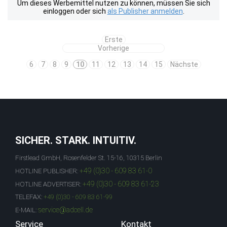
Um dieses Werbemittel nutzen zu können, müssen Sie sich
einloggen oder sich
als Publisher anmelden
.
Erste
Vorherige
6
7
8
9
10
11
12
13
14
15
Nächste
SICHER. STARK. INTUITIV.
Firstlead GmbH, Rosenfelder St. 15-16, 10315 Berlin
+49 (0)30 - 609 83 61-0
HOTLINE PUBLISHER:
+49 (0)30 - 609 83 61-23
HOTLINE ADVERTISER:
TELEFAX:
+49 (0)30 - 609 83 61-99
service@adcell.de
E-MAIL:
Service
Kontakt