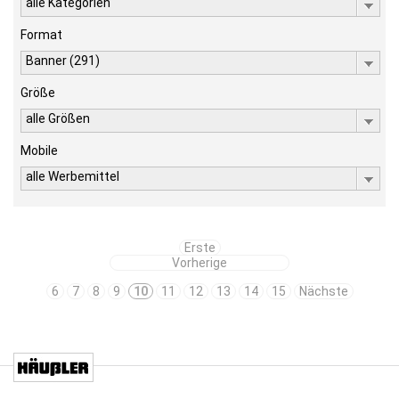
alle Kategorien
Format
Banner (291)
Größe
alle Größen
Mobile
alle Werbemittel
Erste
Vorherige
6
7
8
9
10
11
12
13
14
15
Nächste