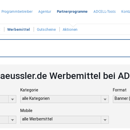
Programmbetreiber
Agentur
Partnerprogramme
ADCELL-Tools
Konta
t
Werbemittel
Gutscheine
Aktionen
haeussler.de Werbemittel bei A
Kategorie
Format
alle Kategorien
Banner 
Mobile
alle Werbemittel