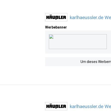
karlhaeussler.de W
Werbebanner
Um dieses Werbemit
karlhaeussler.de W