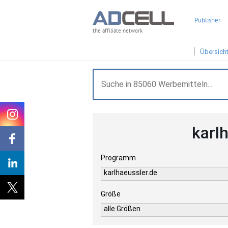
Publisher
the affiliate network
Übersich
karl
Programm
karlhaeussler.de
Größe
alle Größen