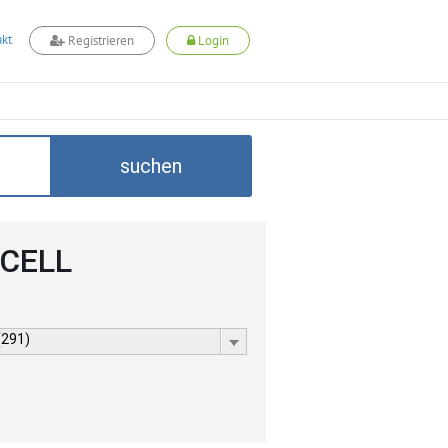
kt
Registrieren
Login
suchen
DCELL
(291)