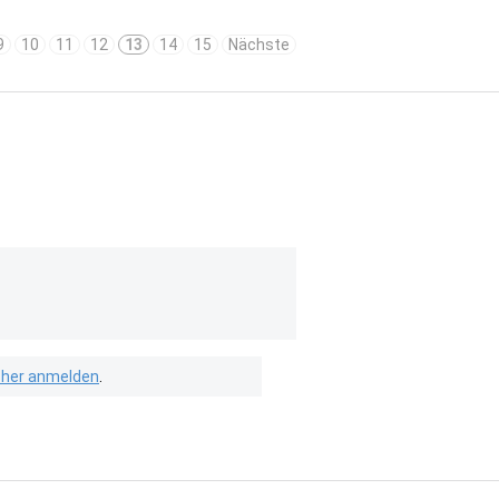
9
10
11
12
13
14
15
Nächste
isher anmelden
.