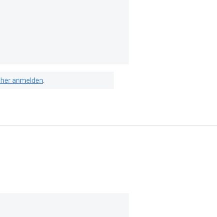
isher anmelden
.