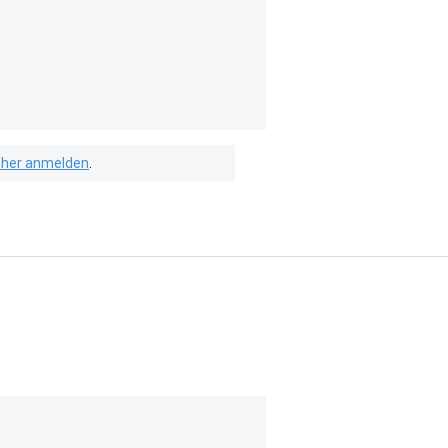
isher anmelden
.