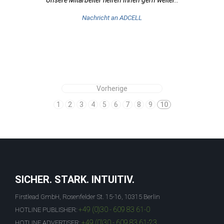
Unsere Mitarbeiter helfen Ihnen gern weiter..
Nachricht an ADCELL
Vorherige
1
2
3
4
5
6
7
8
9
10
SICHER. STARK. INTUITIV.
Firstlead GmbH, Rosenfelder St. 15-16, 10315 Berlin
+49 (0)30 - 609 83 61-0
HOTLINE PUBLISHER:
+49 (0)30 - 609 83 61-23
HOTLINE ADVERTISER: