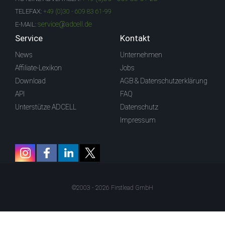
TELEFAX:
+49 (0)30 - 609 83 61-99
service@adcell.de
E-MAIL:
Service
Kontakt
News
Unternehmen
Affiliate-Lexikon
Jobs
Download
AGB & Datenschutzerklärung
API
FAQ
Unterstütze ADCELL
Datenschutz
Impressum
©2003 - 2026 Firstlead GmbH