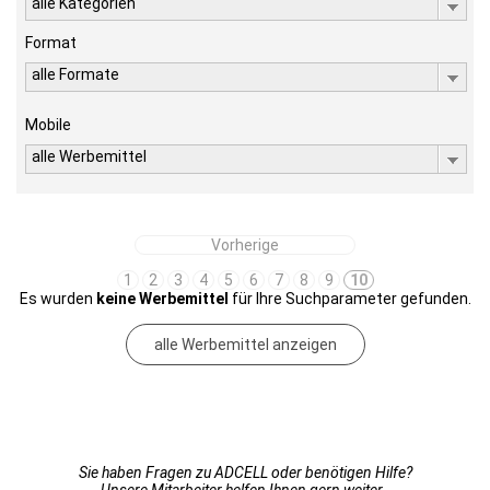
alle Kategorien
Format
alle Formate
Mobile
alle Werbemittel
Vorherige
1
2
3
4
5
6
7
8
9
10
Es wurden
keine Werbemittel
für Ihre Suchparameter gefunden.
alle Werbemittel anzeigen
Sie haben Fragen zu ADCELL oder benötigen Hilfe?