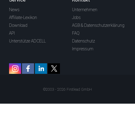
News
Unternehmen
Affiliate-Lexikon
Jobs
Download
AGB & Datenschutzerklärung
API
FAQ
Unterstütze ADCELL
Datenschutz
Impressum
©2003 - 2026 Firstlead GmbH