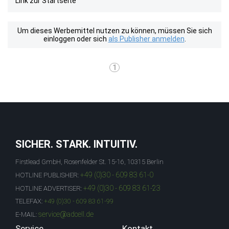
Link zur Startseite
Um dieses Werbemittel nutzen zu können, müssen Sie sich
einloggen oder sich
als Publisher anmelden
.
1
SICHER. STARK. INTUITIV.
Firstlead GmbH, Rosenfelder St. 15-16, 10315 Berlin
+49 (0)30 - 609 83 61-0
HOTLINE PUBLISHER:
+49 (0)30 - 609 83 61-23
HOTLINE ADVERTISER:
TELEFAX:
+49 (0)30 - 609 83 61-99
service@adcell.de
E-MAIL:
Service
Kontakt