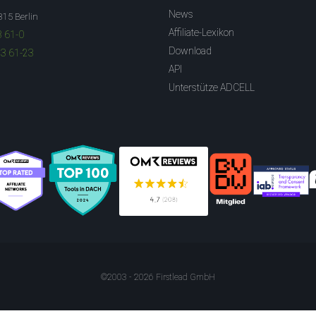
News
315 Berlin
Affiliate-Lexikon
3 61-0
Download
83 61-23
API
Unterstütze ADCELL
©2003 - 2026 Firstlead GmbH