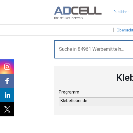
Publisher
the affiliate network
Übersich
Kle
Programm
Klebefieber.de