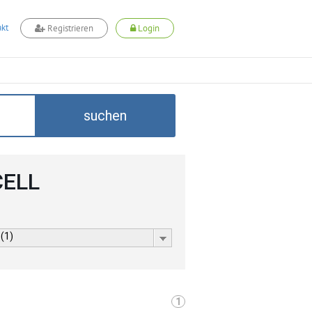
kt
Registrieren
Login
suchen
CELL
 (1)
1