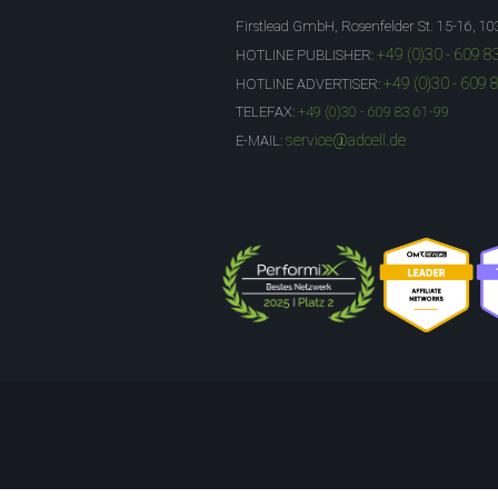
Firstlead GmbH, Rosenfelder St. 15-16, 10
+49 (0)30 - 609 8
HOTLINE PUBLISHER:
+49 (0)30 - 609 
HOTLINE ADVERTISER:
TELEFAX:
+49 (0)30 - 609 83 61-99
service@adcell.de
E-MAIL: