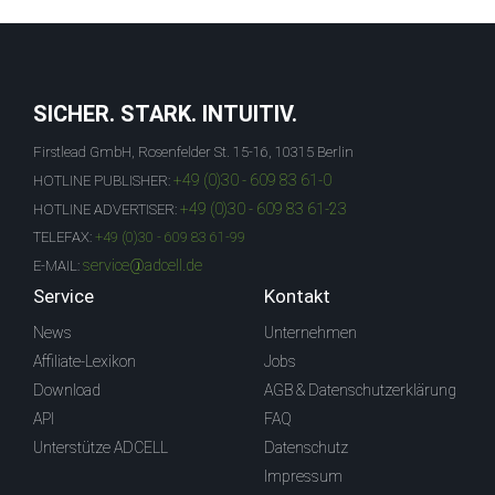
SICHER. STARK. INTUITIV.
Firstlead GmbH, Rosenfelder St. 15-16, 10315 Berlin
+49 (0)30 - 609 83 61-0
HOTLINE PUBLISHER:
+49 (0)30 - 609 83 61-23
HOTLINE ADVERTISER:
TELEFAX:
+49 (0)30 - 609 83 61-99
service@adcell.de
E-MAIL:
Service
Kontakt
News
Unternehmen
Affiliate-Lexikon
Jobs
Download
AGB & Datenschutzerklärung
API
FAQ
Unterstütze ADCELL
Datenschutz
Impressum