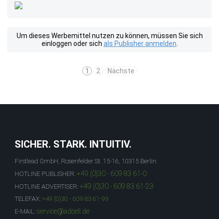
Um dieses Werbemittel nutzen zu können, müssen Sie sich
einloggen oder sich
als Publisher anmelden
.
1
2
Nächste
SICHER. STARK. INTUITIV.
Firstlead GmbH, Rosenfelder St. 15-16, 10315 Berlin
+49 (0)30 - 609 83 61-0
HOTLINE PUBLISHER:
+49 (0)30 - 609 83 61-23
HOTLINE ADVERTISER:
TELEFAX:
+49 (0)30 - 609 83 61-99
service@adcell.de
E-MAIL: