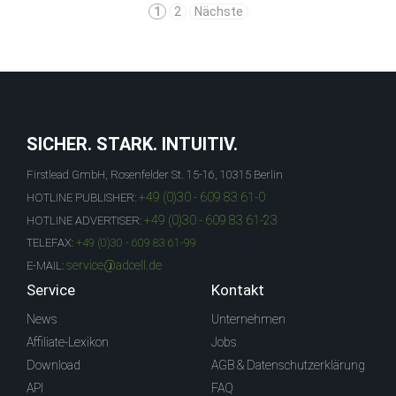
1
2
Nächste
SICHER. STARK. INTUITIV.
Firstlead GmbH, Rosenfelder St. 15-16, 10315 Berlin
+49 (0)30 - 609 83 61-0
HOTLINE PUBLISHER:
+49 (0)30 - 609 83 61-23
HOTLINE ADVERTISER:
TELEFAX:
+49 (0)30 - 609 83 61-99
service@adcell.de
E-MAIL:
Service
Kontakt
News
Unternehmen
Affiliate-Lexikon
Jobs
Download
AGB & Datenschutzerklärung
API
FAQ