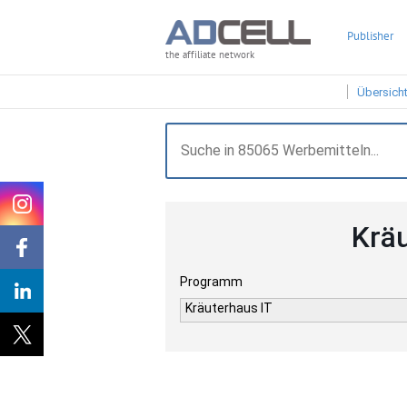
Publisher
the affiliate network
Übersich
Krä
Programm
Kräuterhaus IT