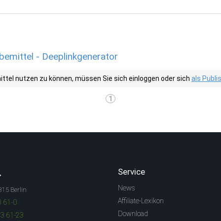
bemittel - Deeplinkgenerator
tel nutzen zu können, müssen Sie sich einloggen oder sich
als Publ
1
.
Service
News
315 Berlin
Affiliate-Lexikon
3 61-0
Download
83 61-23