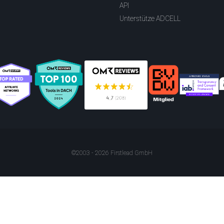
API
Unterstütze ADCELL
©2003 - 2026 Firstlead GmbH