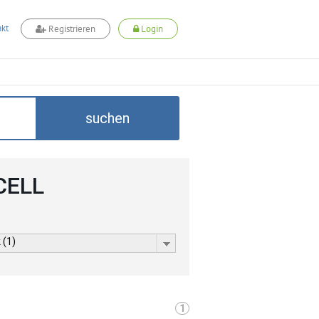
kt
Registrieren
Login
suchen
CELL
 (1)
1