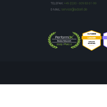
TELEFAX:
+49 (0)30 - 609 83 61-99
service@adcell.de
E-MAIL: