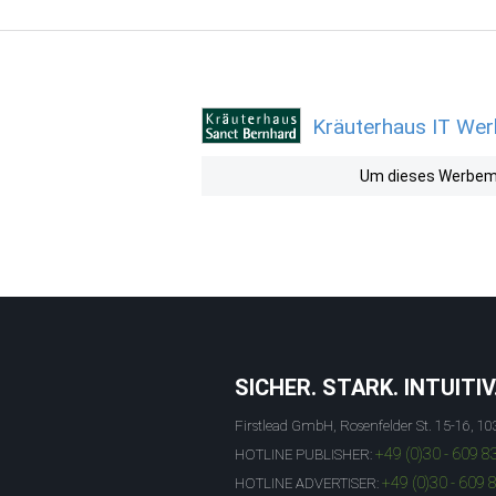
Kräuterhaus IT Wer
Um dieses Werbemit
SICHER. STARK. INTUITIV
Firstlead GmbH, Rosenfelder St. 15-16, 10
+49 (0)30 - 609 8
HOTLINE PUBLISHER:
+49 (0)30 - 609 
HOTLINE ADVERTISER: