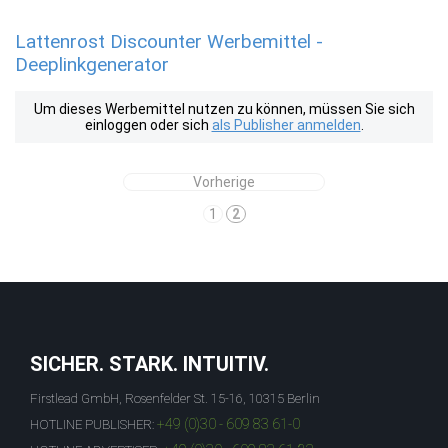
Lattenrost Discounter Werbemittel -
Deeplinkgenerator
Um dieses Werbemittel nutzen zu können, müssen Sie sich
einloggen oder sich
als Publisher anmelden
.
Vorherige
1
2
SICHER. STARK. INTUITIV.
Firstlead GmbH, Rosenfelder St. 15-16, 10315 Berlin
+49 (0)30 - 609 83 61-0
HOTLINE PUBLISHER: