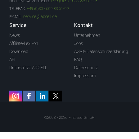
+49 (0)30 - 609 83 61-23
HOTLINE ADVERTISER:
TELEFAX:
+49 (0)30 - 609 83 61-99
service@adcell.de
E-MAIL:
Service
Kontakt
News
Unternehmen
Affiliate-Lexikon
Jobs
Download
AGB & Datenschutzerklärung
API
FAQ
Unterstütze ADCELL
Datenschutz
Impressum
©2003 - 2026 Firstlead GmbH