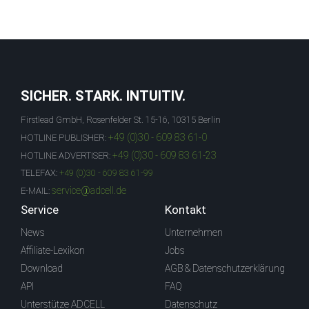
SICHER. STARK. INTUITIV.
Firstlead GmbH, Rosenfelder St. 15-16, 10315 Berlin
+49 (0)30 - 609 83 61-0
HOTLINE PUBLISHER:
+49 (0)30 - 609 83 61-23
HOTLINE ADVERTISER:
TELEFAX:
+49 (0)30 - 609 83 61-99
service@adcell.de
E-MAIL:
Service
Kontakt
News
Unternehmen
Affiliate-Lexikon
Jobs
Download
AGB & Datenschutzerklärung
API
FAQ
Unterstütze ADCELL
Datenschutz