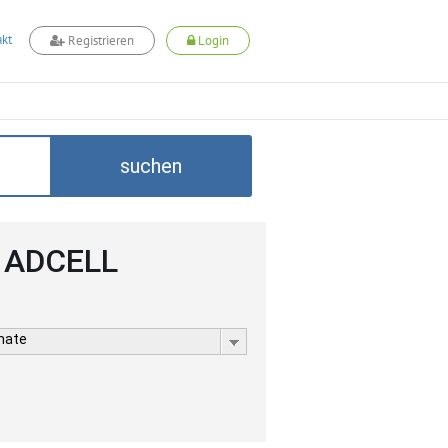
kt
Registrieren
Login
suchen
i ADCELL
rmate