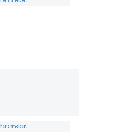
isher anmelden
.
isher anmelden
.