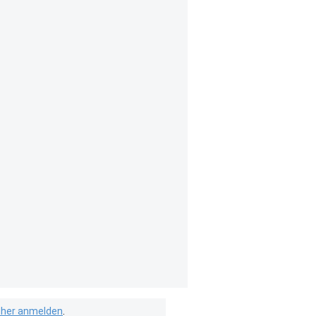
isher anmelden
.