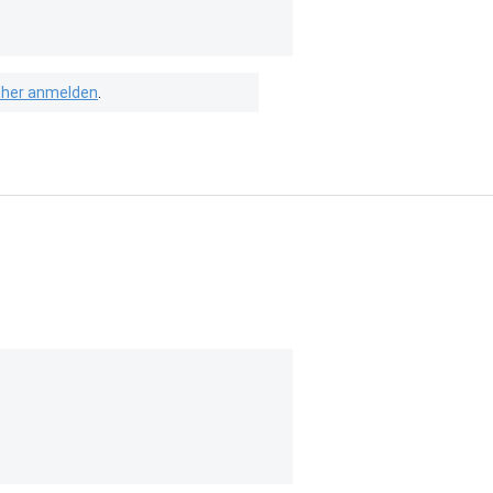
isher anmelden
.