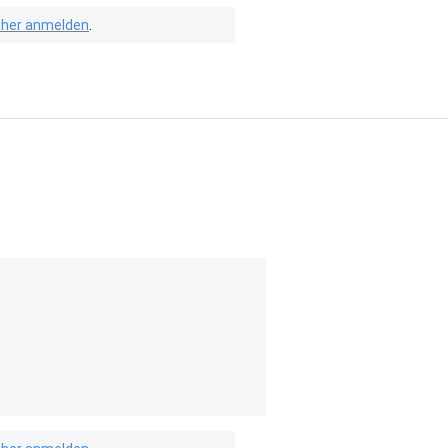
isher anmelden
.