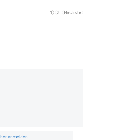
1
2
Nächste
isher anmelden
.