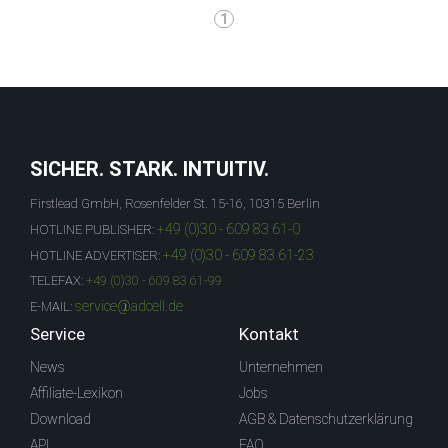
1
SICHER. STARK. INTUITIV.
Firstlead GmbH, Rosenfelder St. 15-16, 10315 Berlin
+49 (0)30 - 609 83 61-0
HOTLINE PUBLISHER:
+49 (0)30 - 609 83 61-23
HOTLINE ADVERTISER:
TELEFAX:
+49 (0)30 - 609 83 61-99
service@adcell.de
E-MAIL:
Service
Kontakt
News
Unternehmen
Affiliate-Lexikon
Jobs
Download
AGB & Datenschutzerklärung
API
FAQ