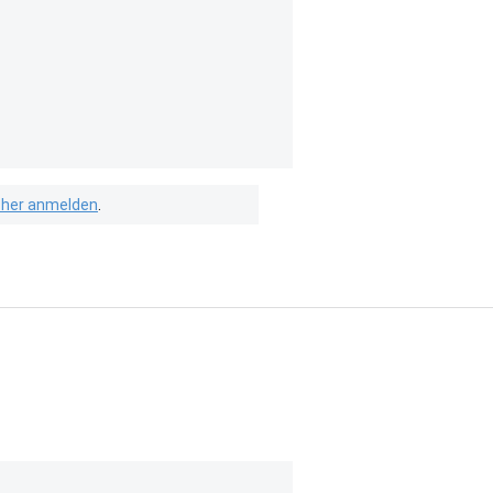
isher anmelden
.