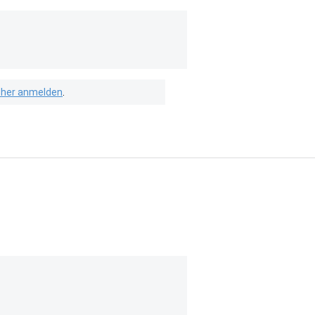
isher anmelden
.