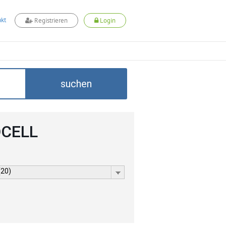
kt
Registrieren
Login
suchen
DCELL
(20)