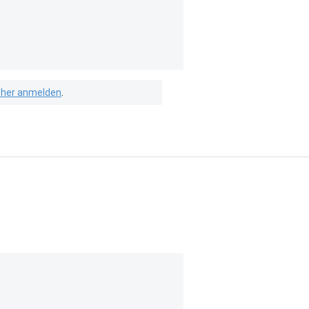
isher anmelden
.