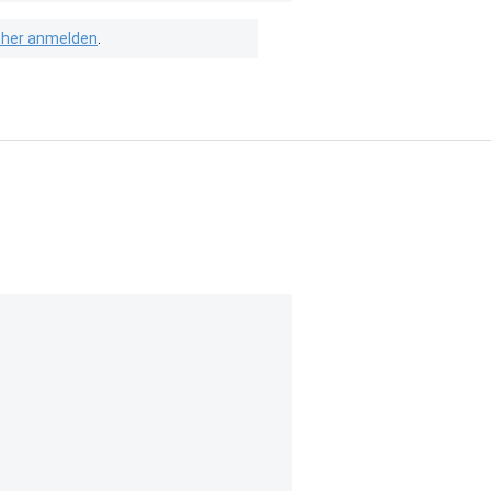
isher anmelden
.