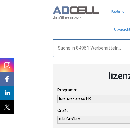
Publisher
the affiliate network
Übersich
lize
Programm
lizenzexpress FR
Größe
alle Größen