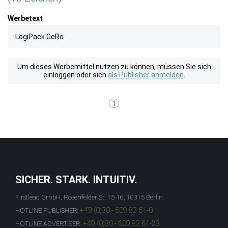
Werbetext
LogiPack GeRo
Um dieses Werbemittel nutzen zu können, müssen Sie sich
einloggen oder sich
als Publisher anmelden
.
1
SICHER. STARK. INTUITIV.
Firstlead GmbH, Rosenfelder St. 15-16, 10315 Berlin
+49 (0)30 - 609 83 61-0
HOTLINE PUBLISHER:
+49 (0)30 - 609 83 61-23
HOTLINE ADVERTISER: