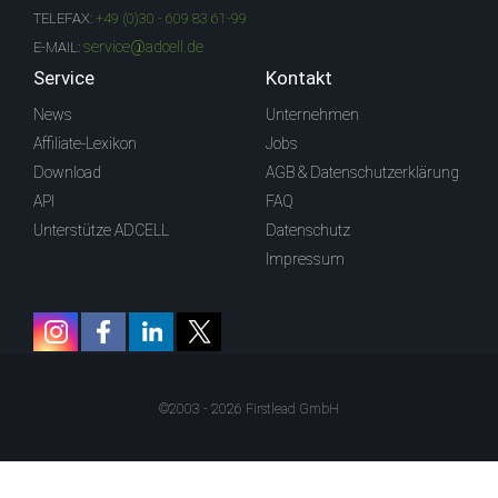
TELEFAX:
+49 (0)30 - 609 83 61-99
service@adcell.de
E-MAIL:
Service
Kontakt
News
Unternehmen
Affiliate-Lexikon
Jobs
Download
AGB & Datenschutzerklärung
API
FAQ
Unterstütze ADCELL
Datenschutz
Impressum
©2003 - 2026 Firstlead GmbH