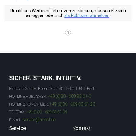
Um dieses Werbemittel nutzen zu können, müssen Sie sich
einloggen oder sich
als Publisher anmelden
.
1
SICHER. STARK. INTUITIV.
Firstlead GmbH, Rosenfelder St. 15-16, 10315 Berlin
+49 (0)30 - 609 83 61-0
HOTLINE PUBLISHER:
+49 (0)30 - 609 83 61-23
HOTLINE ADVERTISER:
TELEFAX:
+49 (0)30 - 609 83 61-99
service@adcell.de
E-MAIL:
Service
Kontakt