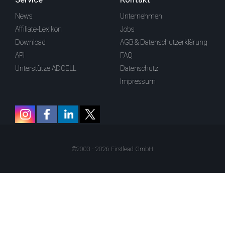
News
Unternehmen
Affiliate-Lexikon
Jobs
Download
AGB & Datenschutzerklärung
API
FAQ
Unterstütze ADCELL
Datenschutz
Impressum
©2003 - 2026 Firstlead GmbH