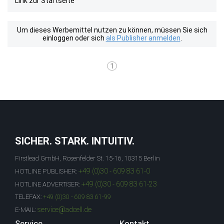
Link zur Startseite
Um dieses Werbemittel nutzen zu können, müssen Sie sich
einloggen oder sich
als Publisher anmelden
.
1
SICHER. STARK. INTUITIV.
Firstlead GmbH, Rosenfelder St. 15-16, 10315 Berlin
+49 (0)30 - 609 83 61-0
HOTLINE PUBLISHER:
+49 (0)30 - 609 83 61-23
HOTLINE ADVERTISER:
TELEFAX:
+49 (0)30 - 609 83 61-99
service@adcell.de
E-MAIL:
Service
Kontakt