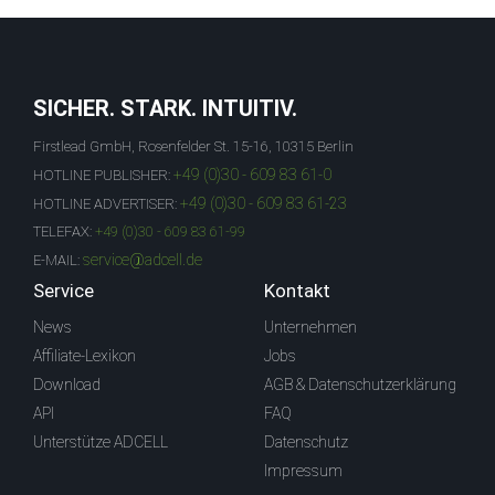
SICHER. STARK. INTUITIV.
Firstlead GmbH, Rosenfelder St. 15-16, 10315 Berlin
+49 (0)30 - 609 83 61-0
HOTLINE PUBLISHER:
+49 (0)30 - 609 83 61-23
HOTLINE ADVERTISER:
TELEFAX:
+49 (0)30 - 609 83 61-99
service@adcell.de
E-MAIL:
Service
Kontakt
News
Unternehmen
Affiliate-Lexikon
Jobs
Download
AGB & Datenschutzerklärung
API
FAQ
Unterstütze ADCELL
Datenschutz
Impressum