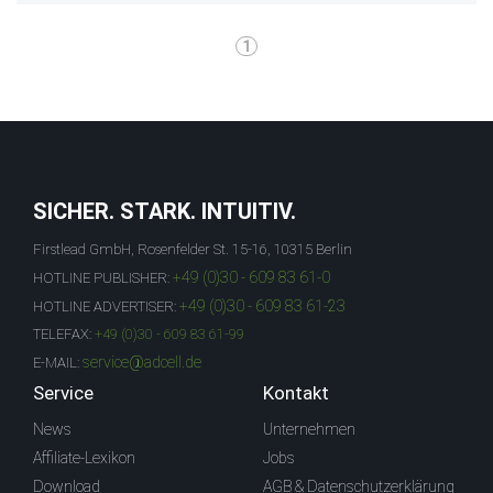
1
SICHER. STARK. INTUITIV.
Firstlead GmbH, Rosenfelder St. 15-16, 10315 Berlin
+49 (0)30 - 609 83 61-0
HOTLINE PUBLISHER:
+49 (0)30 - 609 83 61-23
HOTLINE ADVERTISER:
TELEFAX:
+49 (0)30 - 609 83 61-99
service@adcell.de
E-MAIL:
Service
Kontakt
News
Unternehmen
Affiliate-Lexikon
Jobs
Download
AGB & Datenschutzerklärung