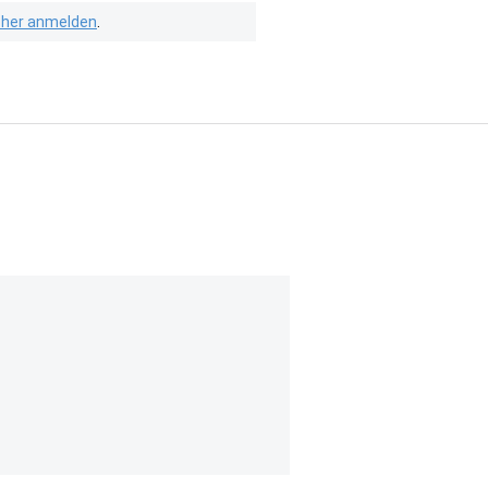
isher anmelden
.