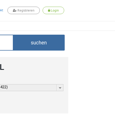
kt
Registrieren
Login
suchen
L
(422)