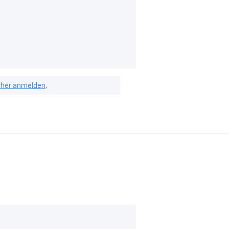
isher anmelden
.