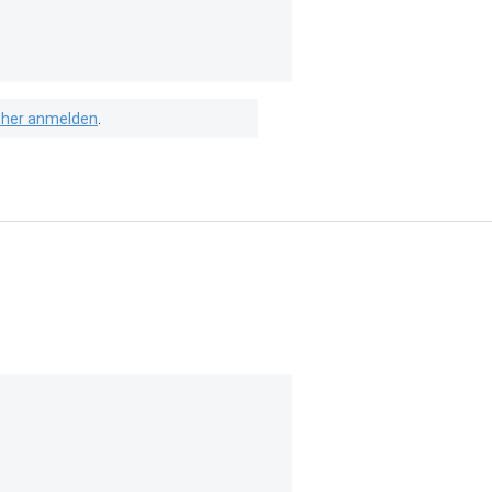
isher anmelden
.