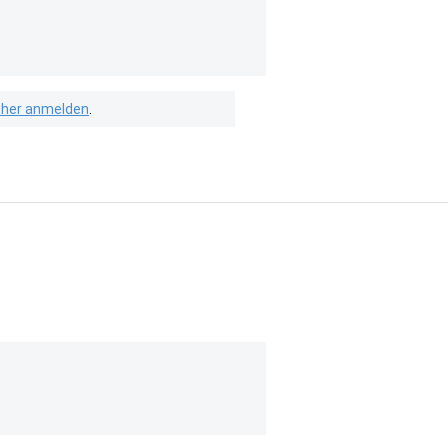
isher anmelden
.