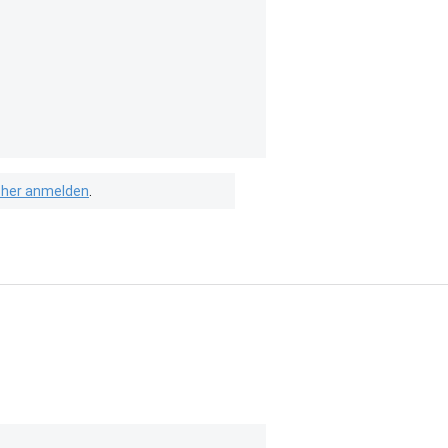
isher anmelden
.