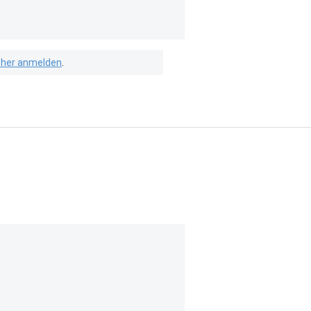
isher anmelden
.