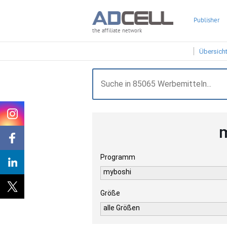
Publisher
the affiliate network
Übersich
m
Programm
myboshi
Größe
alle Größen