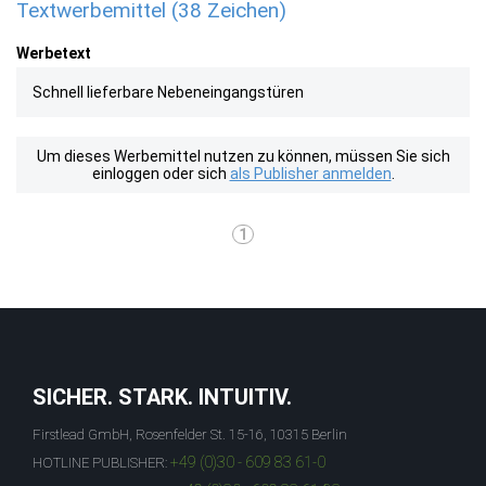
Textwerbemittel (38 Zeichen)
Werbetext
Schnell lieferbare Nebeneingangstüren
Um dieses Werbemittel nutzen zu können, müssen Sie sich
einloggen oder sich
als Publisher anmelden
.
1
SICHER. STARK. INTUITIV.
Firstlead GmbH, Rosenfelder St. 15-16, 10315 Berlin
+49 (0)30 - 609 83 61-0
HOTLINE PUBLISHER: