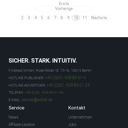
Erste
Vorherige
2
3
4
5
6
7
8
9
10
11
Nächste
SICHER. STARK. INTUITIV.
Firstlead GmbH, Rosenfelder St. 15-16, 10315 Berlin
+49 (0)30 - 609 83 61-0
HOTLINE PUBLISHER:
+49 (0)30 - 609 83 61-23
HOTLINE ADVERTISER:
TELEFAX:
+49 (0)30 - 609 83 61-99
service@adcell.de
E-MAIL:
Service
Kontakt
News
Unternehmen
Affiliate-Lexikon
Jobs