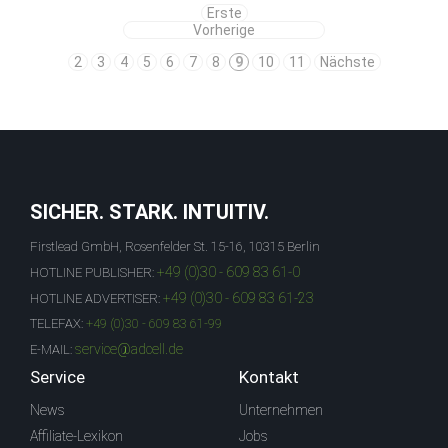
Erste
Vorherige
2
3
4
5
6
7
8
9
10
11
Nächste
SICHER. STARK. INTUITIV.
Firstlead GmbH, Rosenfelder St. 15-16, 10315 Berlin
+49 (0)30 - 609 83 61-0
HOTLINE PUBLISHER:
+49 (0)30 - 609 83 61-23
HOTLINE ADVERTISER:
TELEFAX:
+49 (0)30 - 609 83 61-99
service@adcell.de
E-MAIL:
Service
Kontakt
News
Unternehmen
Affiliate-Lexikon
Jobs