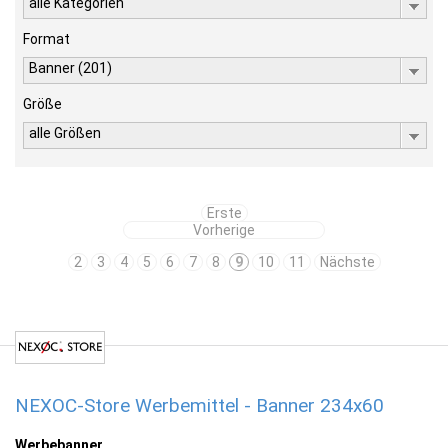
alle Kategorien
Format
Banner (201)
Größe
alle Größen
Erste
Vorherige
2
3
4
5
6
7
8
9
10
11
Nächste
NEXOC-Store Werbemittel - Banner 234x60
Werbebanner